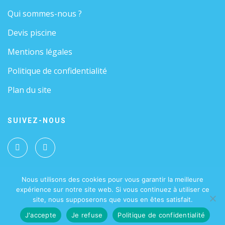
Qui sommes-nous ?
Devis piscine
Mentions légales
Politique de confidentialité
Plan du site
SUIVEZ-NOUS
Nous utilisons des cookies pour vous garantir la meilleure
expérience sur notre site web. Si vous continuez à utiliser ce
Revtech composites 2026 © - Tous droits réservés.
site, nous supposerons que vous en êtes satisfait.
Site réalisé par
WPCréations
J'accepte
Je refuse
Politique de confidentialité