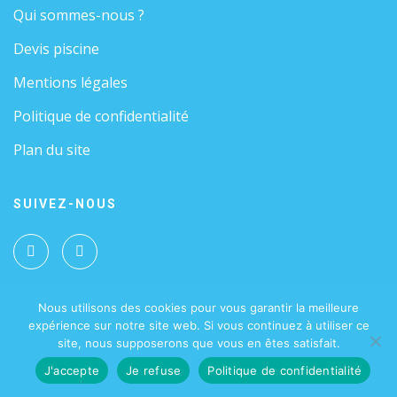
Qui sommes-nous ?
Devis piscine
Mentions légales
Politique de confidentialité
Plan du site
SUIVEZ-NOUS
Nous utilisons des cookies pour vous garantir la meilleure
expérience sur notre site web. Si vous continuez à utiliser ce
Revtech composites 2026 © - Tous droits réservés.
site, nous supposerons que vous en êtes satisfait.
Site réalisé par
WPCréations
J'accepte
Je refuse
Politique de confidentialité