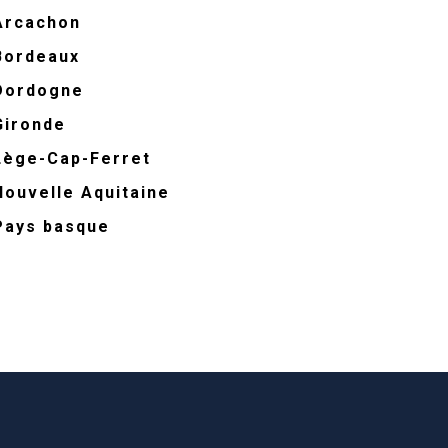
 Arcachon
 Bordeaux
 Dordogne
Gironde
 Lège-Cap-Ferret
Nouvelle Aquitaine
 Pays basque