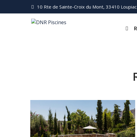
10 Rte de Sainte-Croix du Mont, 33410 Loupiac
R