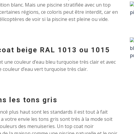
ition blanc. Mais une piscine stratifiée avec un top
ertaines régions, ce coloris peut être interdit, car en
élicoptères de voir si la piscine est pleine ou vide.
 coat beige RAL 1013 ou 1015
t une couleur d’eau bleu turquoise très clair et avec
 couleur d’eau vert turquoise très clair.
s les tons gris
é plus haut sont les standards il est tout à fait
 a votre envie les tons gris sont très à la mode soit
couleurs des menuiseries. Un top coat noir
ée de la maison comme une piscine naturelle et le noir