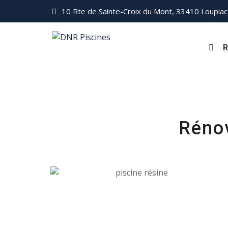
10 Rte de Sainte-Croix du Mont, 33410 Loupiac
R
Rénov