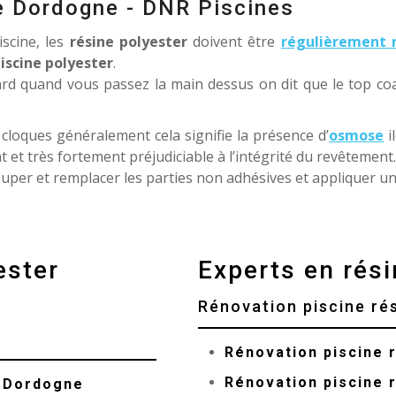
e Dordogne - DNR Piscines
scine, les
résine polyester
doivent être
régulièrement 
iscine polyester
.
ard quand vous passez la main dessus on dit que le top coa
loques généralement cela signifie la présence d’
osmose
i
et très fortement préjudiciable à l’intégrité du revêtement.
écouper et remplacer les parties non adhésives et appliquer u
ester
Experts en rési
Rénovation piscine ré
Rénovation piscine 
Rénovation piscine 
e Dordogne