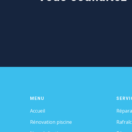
MENU
SERVI
Accueil
Répara
Rénovation piscine
Rafraî